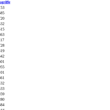
griffe
153
585
720
532
515
363
117
728
319
342
501
055
101
361
432
533
359
280
584