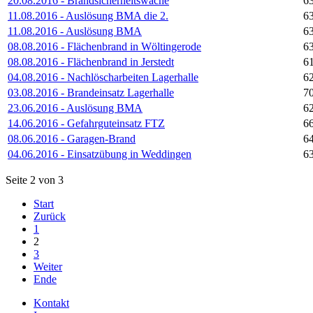
20.08.2016 - Brandsicherheitswache
6
11.08.2016 - Auslösung BMA die 2.
6
11.08.2016 - Auslösung BMA
6
08.08.2016 - Flächenbrand in Wöltingerode
6
08.08.2016 - Flächenbrand in Jerstedt
6
04.08.2016 - Nachlöscharbeiten Lagerhalle
6
03.08.2016 - Brandeinsatz Lagerhalle
7
23.06.2016 - Auslösung BMA
6
14.06.2016 - Gefahrguteinsatz FTZ
6
08.06.2016 - Garagen-Brand
6
04.06.2016 - Einsatzübung in Weddingen
6
Seite 2 von 3
Start
Zurück
1
2
3
Weiter
Ende
Kontakt