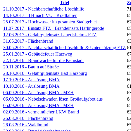
Titel
Zu
21.10.2017 - Nachbarschaftliche Löschhilfe
7
14.10.2017 - TH nach VU - Kradfahrer
6
25.07.2017 - Hochwasser im gesamten Stadtgebiet
6
11.07.2017 - Einsatz FTZ - Brandeinsatz Harlingerode
6
12.06.2017 - Gefahrguteinsatz Langelsheim - FTZ
6
31.05.2017 - Flächenbrand
6
30.05.2017 - Nachbarschaftliche Löschhilfe & Unterstützung FTZ
6
25.01.2017 - Gebäudefeuer Harzweg
6
22.12.2016 - Brandwache für die Kernstadt
6
20.11.2016 - Baum auf Straße
6
28.10.2016 - Gefahrguteinsatz Bad Harzburg
6
17.10.2016 - Auslösung BMA
6
10.10.2016 - Auslösung BMA
6
06.09.2016 - Auslösung BMA - MZH
6
06.09.2016 - Nebelschwaden lösen Großaufgebot aus
6
05.09.2016 - Auslösung BMA - MZH
6
02.09.2016 - vermeintlicher LKW Brand
6
26.08.2016 - Flächenbrand
6
26.08.2016 - Waldbrand
6