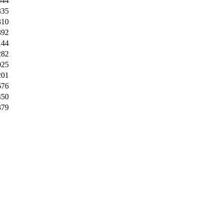
344
335
310
392
144
282
025
201
676
450
379