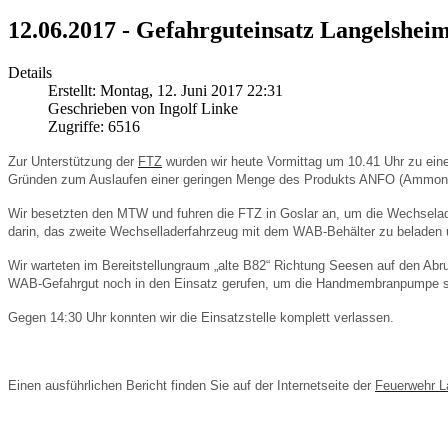
12.06.2017 - Gefahrguteinsatz Langelshei
Details
Erstellt: Montag, 12. Juni 2017 22:31
Geschrieben von Ingolf Linke
Zugriffe: 6516
Zur Unterstützung der
FTZ
wurden wir heute Vormittag um 10.41 Uhr zu ein
Gründen zum Auslaufen einer geringen Menge des Produkts ANFO (Ammonium N
Wir besetzten den MTW und fuhren die FTZ in Goslar an, um die Wechselade
darin, das zweite Wechselladerfahrzeug mit dem WAB-Behälter zu beladen u
Wir warteten im Bereitstellungraum „alte B82“ Richtung Seesen auf den Ab
WAB-Gefahrgut noch in den Einsatz gerufen, um die Handmembranpumpe so
Gegen 14:30 Uhr konnten wir die Einsatzstelle komplett verlassen.
Einen ausführlichen Bericht finden Sie auf der Internetseite der
Feuerwehr L