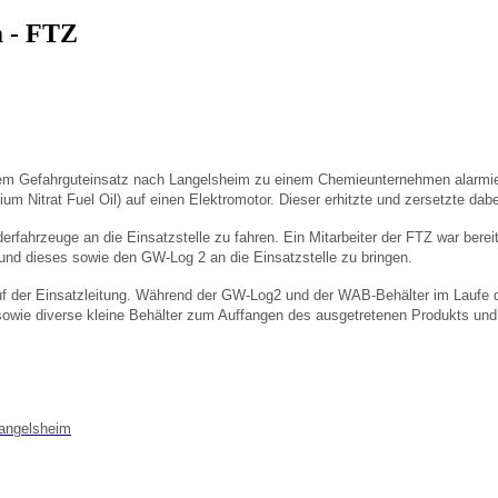
m - FTZ
em Gefahrguteinsatz nach Langelsheim zu einem Chemieunternehmen alarmiert
itrat Fuel Oil) auf einen Elektromotor. Dieser erhitzte und zersetzte dabe
rfahrzeuge an die Einsatzstelle zu fahren. Ein Mitarbeiter der FTZ war ber
nd dieses sowie den GW-Log 2 an die Einsatzstelle zu bringen.
ruf der Einsatzleitung. Während der GW-Log2 und der WAB-Behälter im Laufe d
wie diverse kleine Behälter zum Auffangen des ausgetretenen Produkts und
angelsheim