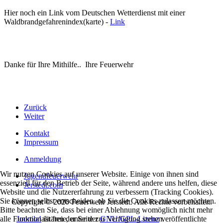
Hier noch ein Link vom Deutschen Wetterdienst mit einer
Waldbrandgefahrenindex(karte) -
Link
Danke für Ihre Mithilfe.. Ihre Feuerwehr
Zurück
Weiter
Kontakt
Impressum
Anmeldung
Wir nutzen Cookies auf unserer Website. Einige von ihnen sind
Jugendfeuerwehr
essenziell für den Betrieb der Seite, während andere uns helfen, diese
Jerstedt.com
Website und die Nutzererfahrung zu verbessern (Tracking Cookies).
Sie können selbst entscheiden, ob Sie die Cookies zulassen möchten.
Copyright © 2020 Feuerwehr Jerstedt. Alle Rechte vorbehalten.
Bitte beachten Sie, dass bei einer Ablehnung womöglich nicht mehr
Joomla!
ist freie, unter der
GNU/GPL-Lizenz
veröffentlichte
alle Funktionalitäten der Seite zur Verfügung stehen.