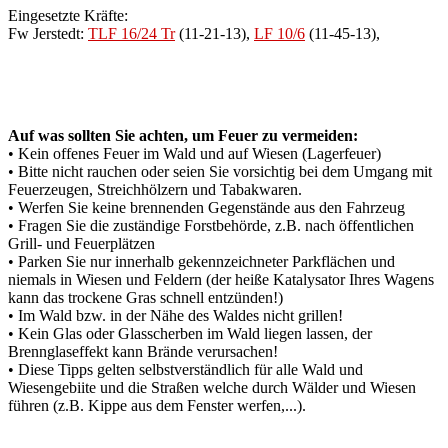
Eingesetzte Kräfte:
Fw Jerstedt:
TLF 16/24 Tr
(11-21-13),
LF 10/6
(11-45-13),
Auf was sollten Sie achten, um Feuer zu vermeiden:
• Kein offenes Feuer im Wald und auf Wiesen (Lagerfeuer)
• Bitte nicht rauchen oder seien Sie vorsichtig bei dem Umgang mit
Feuerzeugen, Streichhölzern und Tabakwaren.
• Werfen Sie keine brennenden Gegenstände aus den Fahrzeug
• Fragen Sie die zuständige Forstbehörde, z.B. nach öffentlichen
Grill- und Feuerplätzen
• Parken Sie nur innerhalb gekennzeichneter Parkflächen und
niemals in Wiesen und Feldern (der heiße Katalysator Ihres Wagens
kann das trockene Gras schnell entzünden!)
• Im Wald bzw. in der Nähe des Waldes nicht grillen!
• Kein Glas oder Glasscherben im Wald liegen lassen, der
Brennglaseffekt kann Brände verursachen!
• Diese Tipps gelten selbstverständlich für alle Wald und
Wiesengebiite und die Straßen welche durch Wälder und Wiesen
führen (z.B. Kippe aus dem Fenster werfen,...).