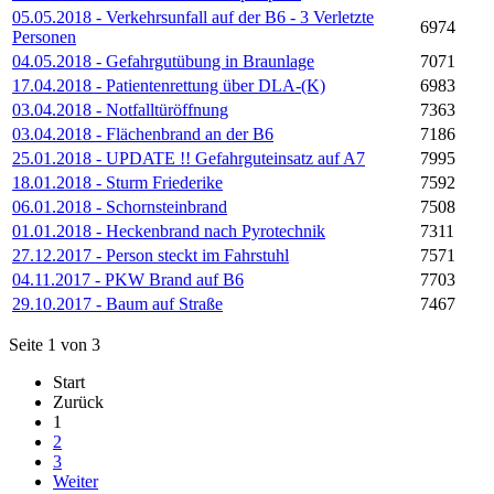
05.05.2018 - Verkehrsunfall auf der B6 - 3 Verletzte
6974
Personen
04.05.2018 - Gefahrgutübung in Braunlage
7071
17.04.2018 - Patientenrettung über DLA-(K)
6983
03.04.2018 - Notfalltüröffnung
7363
03.04.2018 - Flächenbrand an der B6
7186
25.01.2018 - UPDATE !! Gefahrguteinsatz auf A7
7995
18.01.2018 - Sturm Friederike
7592
06.01.2018 - Schornsteinbrand
7508
01.01.2018 - Heckenbrand nach Pyrotechnik
7311
27.12.2017 - Person steckt im Fahrstuhl
7571
04.11.2017 - PKW Brand auf B6
7703
29.10.2017 - Baum auf Straße
7467
Seite 1 von 3
Start
Zurück
1
2
3
Weiter