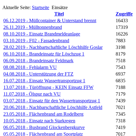
Aktuelle Seite:
Startseite
Einsätze
Titel
Zugriffe
06.12.2019 - Müllcontainer & Unterstand brennt
16433
26.11.2019 - Mülltonnenbrand
17319
08.10.2019 - Einsatz Brandmeldeanlage
16226
03.10.2019 - F02 - Fassadenbrand
7883
28.02.2019 - Nachbartschaftliche Löschhilfe Goslar
3198
06.10.2018 - Brandeinsatz für Löschzug 1
8179
06.09.2018 - Brandeinsatz Feldmark
7518
08.08.2018 - Fehlalarm VU
7543
04.08.2018 - Unterstützung der FTZ
6937
16.07.2018 - Einsatz Wassertransportzug 1
6835
13.07.2018 - Türöffnung - KEIN Einsatz FFW
7188
11.07.2018 - Ölspur nach VU
7179
03.07.2018 - Einsatz für den Wassertransportzug 1
7439
20.06.2018 - Nachbarschaftliche Löschhilfe Astfeld
7021
23.05.2018 - Flächenbrand am Rodelberg
7345
10.05.2018 - Einsatz nach Starkregen
7318
06.05.2018 - Busbrand Glockenbergkurve
7419
05.05.2018 - Flächenbrand am Sportplatz
7017