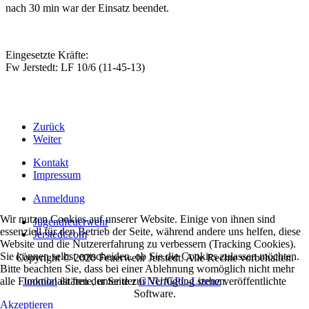
nach 30 min war der Einsatz beendet.
Eingesetzte Kräfte:
Fw Jerstedt: LF 10/6 (11-45-13)
Zurück
Weiter
Kontakt
Impressum
Anmeldung
Wir nutzen Cookies auf unserer Website. Einige von ihnen sind
Jugendfeuerwehr
essenziell für den Betrieb der Seite, während andere uns helfen, diese
Jerstedt.com
Website und die Nutzererfahrung zu verbessern (Tracking Cookies).
Sie können selbst entscheiden, ob Sie die Cookies zulassen möchten.
Copyright © 2020 Feuerwehr Jerstedt. Alle Rechte vorbehalten.
Bitte beachten Sie, dass bei einer Ablehnung womöglich nicht mehr
Joomla!
ist freie, unter der
GNU/GPL-Lizenz
veröffentlichte
alle Funktionalitäten der Seite zur Verfügung stehen.
Software.
Akzeptieren