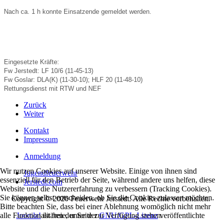
Nach ca. 1 h konnte Einsatzende gemeldet werden.
Eingesetzte Kräfte:
Fw Jerstedt: LF 10/6 (11-45-13)
Fw Goslar: DLA(K) (11-30-10); HLF 20 (11-48-10)
Rettungsdienst mit RTW und NEF
Zurück
Weiter
Kontakt
Impressum
Anmeldung
Wir nutzen Cookies auf unserer Website. Einige von ihnen sind
Jugendfeuerwehr
essenziell für den Betrieb der Seite, während andere uns helfen, diese
Jerstedt.com
Website und die Nutzererfahrung zu verbessern (Tracking Cookies).
Sie können selbst entscheiden, ob Sie die Cookies zulassen möchten.
Copyright © 2020 Feuerwehr Jerstedt. Alle Rechte vorbehalten.
Bitte beachten Sie, dass bei einer Ablehnung womöglich nicht mehr
Joomla!
ist freie, unter der
GNU/GPL-Lizenz
veröffentlichte
alle Funktionalitäten der Seite zur Verfügung stehen.